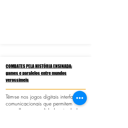
COMBATES PELA HISTÓRIA ENSINADA:
games e paralelos entre mundos
verossímeis
Têm-se nos jogos digitais interfaces
comunicacionais que permitem
mergulhos em realidades simuladas,
em integração entre o real e o
virtual que facilita experimentar